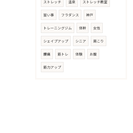
ストレッチ
温泉
ストレッチ教室
習い事
フラダンス
神戸
トレーニングジム
体幹
女性
シェイプアップ
シニア
肩こり
腰痛
筋トレ
体験
お腹
筋力アップ