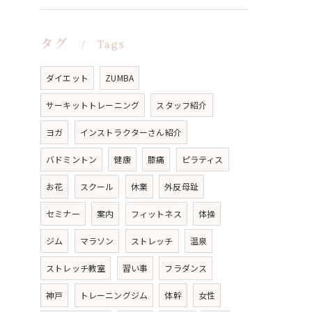
タグ
Tags
ダイエット
ZUMBA
サーキットトレーニング
スタッフ紹介
ヨガ
インストラクターさん紹介
バドミントン
健康
膝痛
ピラティス
お花
スクール
休業
外反母趾
セミナー
案内
フィットネス
体操
ジム
マラソン
ストレッチ
温泉
ストレッチ教室
習い事
フラダンス
神戸
トレーニングジム
体幹
女性