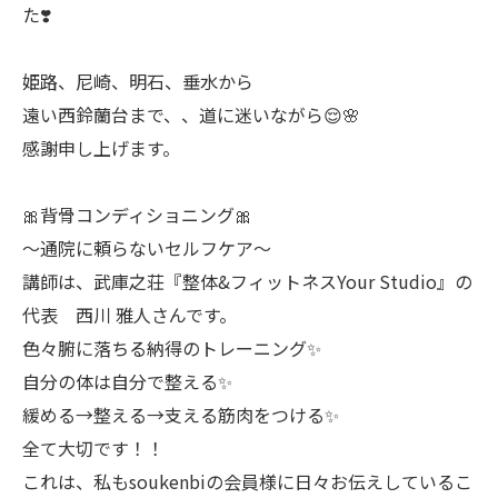
た❣️
姫路、尼崎、明石、垂水から
遠い西鈴蘭台まで、、道に迷いながら😌🌸
感謝申し上げます。
🎀背骨コンディショニング🎀
〜通院に頼らないセルフケア〜
講師は、武庫之荘『整体&フィットネスYour Studio』の
代表 西川 雅人さんです。
色々腑に落ちる納得のトレーニング✨
自分の体は自分で整える✨
緩める→整える→支える筋肉をつける✨
全て大切です！！
これは、私もsoukenbiの会員様に日々お伝えしているこ